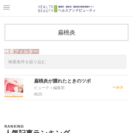
Toggle
navigation
扁桃炎
検索フィルター:
扁桃炎が腫れたときのツボ
ヘルス
ビューティ編集部
9625
RANKING