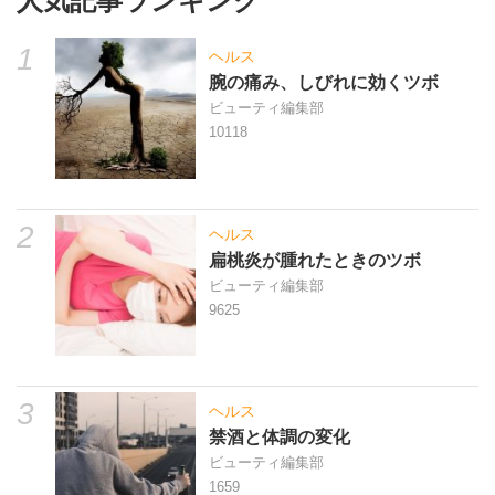
人気記事ランキング
1
ヘルス
腕の痛み、しびれに効くツボ
ビューティ編集部
10118
2
ヘルス
扁桃炎が腫れたときのツボ
ビューティ編集部
9625
3
ヘルス
禁酒と体調の変化
ビューティ編集部
1659