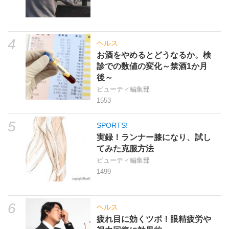
4
ヘルス
お酒をやめるとどうなるか。検
診での数値の変化～禁酒1か月
後～
ビューティ編集部
1553
5
SPORTS!
実録！ランナー膝になり、試し
てみた克服方法
ビューティ編集部
1499
6
ヘルス
疲れ目に効くツボ！眼精疲労や