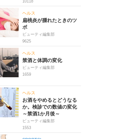
10118
ヘルス
扁桃炎が腫れたときのツ
ボ
ビューティ編集部
9625
ヘルス
禁酒と体調の変化
ビューティ編集部
1659
ヘルス
お酒をやめるとどうなる
か。検診での数値の変化
～禁酒1か月後～
ビューティ編集部
1553