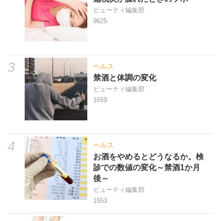
ビューティ編集部
9625
3
ヘルス
禁酒と体調の変化
ビューティ編集部
1659
4
ヘルス
お酒をやめるとどうなるか。検
診での数値の変化～禁酒1か月
後～
ビューティ編集部
1553