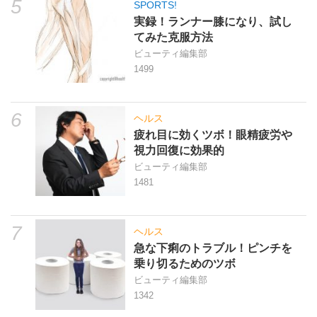
5
SPORTS!
実録！ランナー膝になり、試し
てみた克服方法
ビューティ編集部
1499
6
ヘルス
疲れ目に効くツボ！眼精疲労や
視力回復に効果的
ビューティ編集部
1481
7
ヘルス
急な下痢のトラブル！ピンチを
乗り切るためのツボ
ビューティ編集部
1342